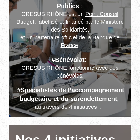
Publics :
CRESUS RHÔNE est un
Point Conseil
Budget
, labellisé et financé par le Ministère
des Solidarités,
et un partenaire officiel de la
Banque de
France
.
#Bénévolat:
CRESUS RHÔNE fonctionne avec des
bénévoles.
#Spécialistes de l’accompagnement
budgétaire et du surendettement
,
au travers de 4 initiatives :
Nos 4 initiatives